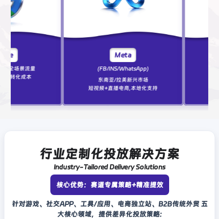
Meta
TikT
量
(FB/INS/WhatsApp)
20 亿月活 Z 
闭环，病毒
东南亚/拉美新兴市场
短视频+直播电商,本地化支持
行业定制化投放解决方案
Industry-Tailored Delivery Solutions
核心优势：赛道专属策略+精准提效
针对游戏、社交APP、工具/应用、电商独立站、B2B传统外贸 五
大核心领域，提供差异化投放策略: