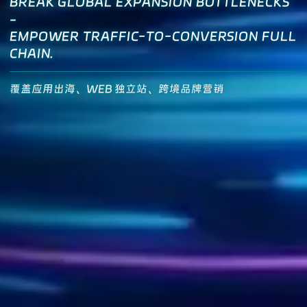
BREAK GLOBAL EXPANSION BOTTLENECKS
-
EMPOWER TRAFFIC-TO-CONVERSION FULL
CHAIN.
覆盖应用出海、WEB 独立站、跨境品牌营销