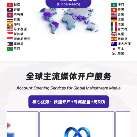
(Global Reach)
越南
澳门
老挝
香港
柬埔寨
美国
泰国
德国
缅甸
法国
马来西亚
意大利
新加坡
英国
印度尼西亚
西班牙
菲律宾
澳大利亚
巴西
日本
韩国
全球主流媒体开户服务
Account Opening Services for Global Mainstream Media
核心优势：快速开户+专属配置+高ROI